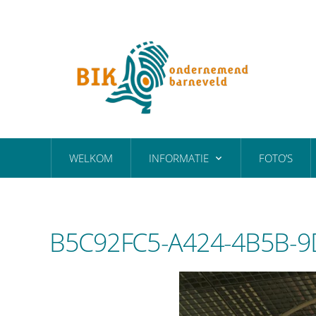
WELKOM
INFORMATIE
FOTO’S
B5C92FC5-A424-4B5B-9