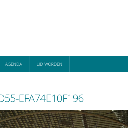
AGENDA
LID WORDEN
D55-EFA74E10F196