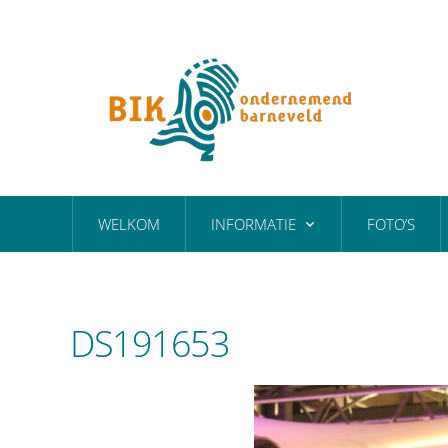
WELKOM
INFORMATIE
FOTO’S
DS191653