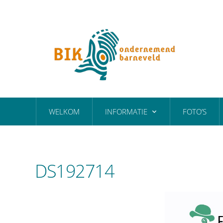
WELKOM
INFORMATIE
FOTO’S
DS192714