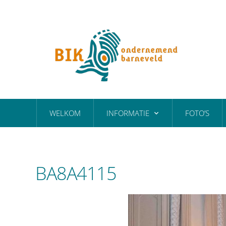
WELKOM
INFORMATIE
FOTO’S
BA8A4115